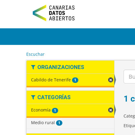
I
r
a
l
c
o
n
t
e
Escuchar
n
i
ORGANIZACIONES
d
o
Cabildo de Tenerife
1
1 
CATEGORÍAS
Economía
1
Categ
Medio rural
1
Etiqu