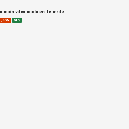
cción vitivinícola en Tenerife
JSON
XLS