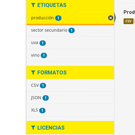
ETIQUETAS
Produ
producción
1
CSV
sector secundario
1
uva
1
vino
1
FORMATOS
CSV
1
JSON
1
XLS
1
LICENCIAS