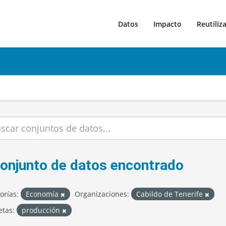
Datos
Impacto
Reutiliz
conjunto de datos encontrado
orías:
Economía
Organizaciones:
Cabildo de Tenerife
etas:
producción