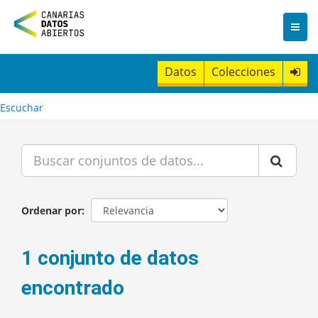
I
r
a
l
c
Datos
Colecciones
o
n
t
Escuchar
e
n
i
d
o
Ordenar por
1 conjunto de datos
encontrado