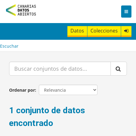
I
r
a
l
c
Datos
Colecciones
o
n
t
Escuchar
e
n
i
d
o
Ordenar por
1 conjunto de datos
encontrado