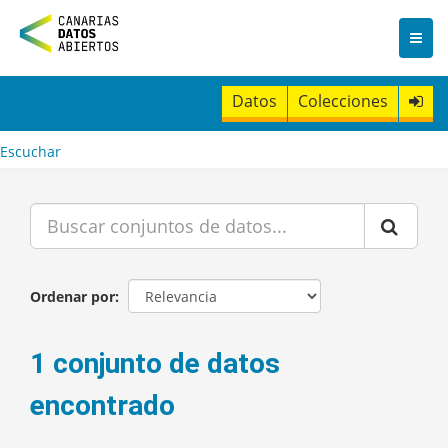
I
r
a
l
c
Datos
Colecciones
o
n
t
Escuchar
e
n
i
d
o
Ordenar por
1 conjunto de datos
encontrado