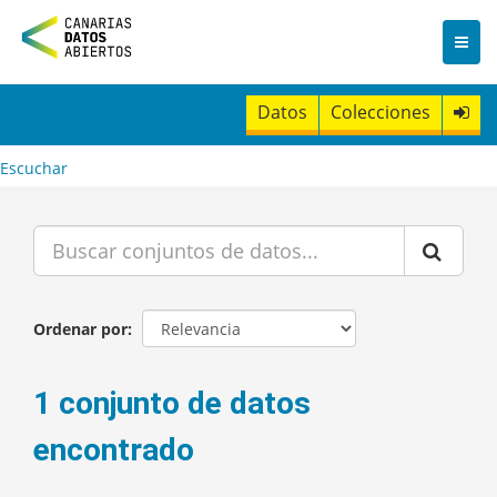
I
r
a
l
c
Datos
Colecciones
o
n
t
Escuchar
e
n
i
d
o
Ordenar por
1 conjunto de datos
encontrado