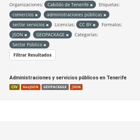
Organizaciones:
Cabildo de Tenerife
Etiquetas:
comercios
administraciones públicas
sector servicios
Licencias:
CC BY
Formatos:
JSON
GEOPACKAGE
Categorías:
Sector Público
Filtrar Resultados
Administraciones y servicios públicos en Tenerife
CSV
GeoJSON
GEOPACKAGE
JSON