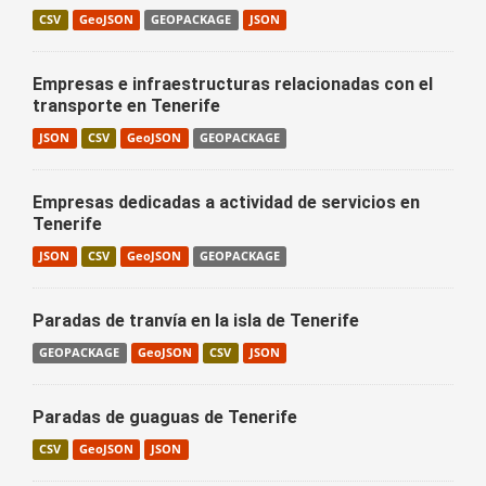
CSV
GeoJSON
GEOPACKAGE
JSON
Empresas e infraestructuras relacionadas con el
transporte en Tenerife
JSON
CSV
GeoJSON
GEOPACKAGE
Empresas dedicadas a actividad de servicios en
Tenerife
JSON
CSV
GeoJSON
GEOPACKAGE
Paradas de tranvía en la isla de Tenerife
GEOPACKAGE
GeoJSON
CSV
JSON
Paradas de guaguas de Tenerife
CSV
GeoJSON
JSON