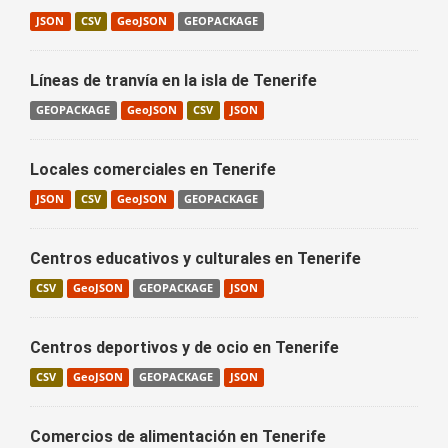
JSON
CSV
GeoJSON
GEOPACKAGE
Líneas de tranvía en la isla de Tenerife
GEOPACKAGE
GeoJSON
CSV
JSON
Locales comerciales en Tenerife
JSON
CSV
GeoJSON
GEOPACKAGE
Centros educativos y culturales en Tenerife
CSV
GeoJSON
GEOPACKAGE
JSON
Centros deportivos y de ocio en Tenerife
CSV
GeoJSON
GEOPACKAGE
JSON
Comercios de alimentación en Tenerife