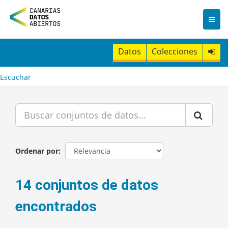
I
r
a
l
c
Datos
Colecciones
o
n
t
Escuchar
e
n
i
d
o
Ordenar por
14 conjuntos de datos
encontrados