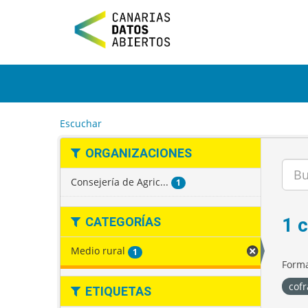
I
r
a
l
c
o
n
t
e
Escuchar
n
i
ORGANIZACIONES
d
o
Consejería de Agric...
1
1 
CATEGORÍAS
Medio rural
1
Forma
cof
ETIQUETAS