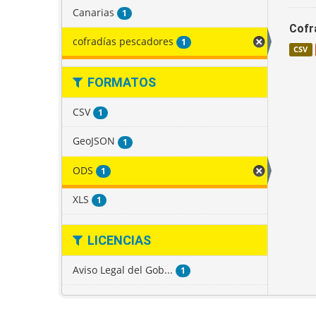
Canarias
1
Cofr
cofradías pescadores
1
CSV
FORMATOS
CSV
1
GeoJSON
1
ODS
1
XLS
1
LICENCIAS
Aviso Legal del Gob...
1