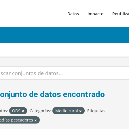
Datos
Impacto
Reutiliz
conjunto de datos encontrado
tos:
ODS
Categorías:
Medio rural
Etiquetas:
radías pescadores