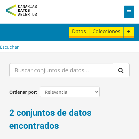
I
r
a
l
c
Datos
Colecciones
o
n
t
Escuchar
e
n
i
d
o
Ordenar por
2 conjuntos de datos
encontrados