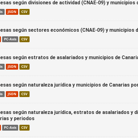
esas según divisiones de actividad (CNAE-09) y municipios 
is
JSON
CSV
esas según sectores económicos (CNAE-09) y municipios d
PC-Axis
CSV
esas según estratos de asalariados y municipios de Canari
is
JSON
CSV
esas según naturaleza jurídica y municipios de Canarias po
is
JSON
CSV
sas según naturaleza jurídica, estratos de asalariados y di
rias y periodos
PC-Axis
CSV