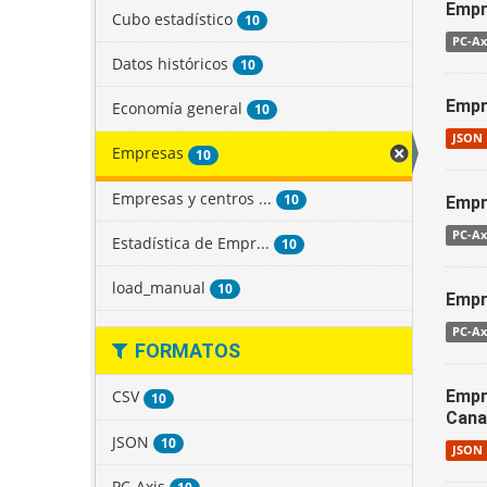
Empr
Cubo estadístico
10
PC-Ax
Datos históricos
10
Empr
Economía general
10
JSON
Empresas
10
Empresas y centros ...
10
Empr
PC-Ax
Estadística de Empr...
10
load_manual
10
Empr
PC-Ax
FORMATOS
Empre
CSV
10
Cana
JSON
10
JSON
PC-Axis