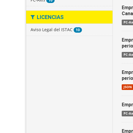
10
Empr
Cana
LICENCIAS
PC-Ax
Aviso Legal del ISTAC
10
Empre
peri
PC-Ax
Empr
peri
JSON
Empr
PC-Ax
Empr