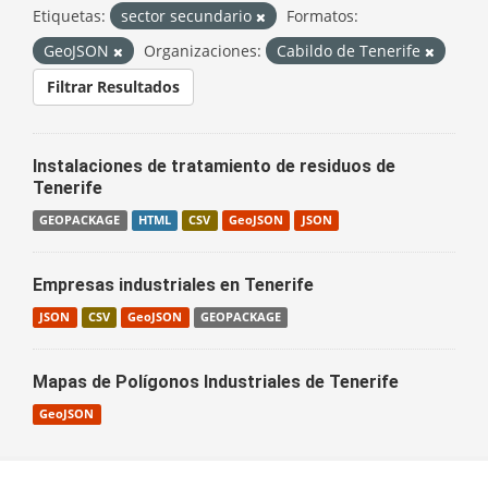
Etiquetas:
sector secundario
Formatos:
GeoJSON
Organizaciones:
Cabildo de Tenerife
Filtrar Resultados
Instalaciones de tratamiento de residuos de
Tenerife
GEOPACKAGE
HTML
CSV
GeoJSON
JSON
Empresas industriales en Tenerife
JSON
CSV
GeoJSON
GEOPACKAGE
Mapas de Polígonos Industriales de Tenerife
GeoJSON