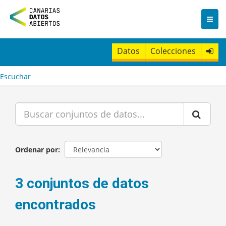
I
r
a
l
c
Datos
Colecciones
o
n
t
Escuchar
e
n
i
d
o
Ordenar por
3 conjuntos de datos
encontrados