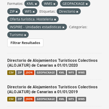
Formatos:
KML
WMS
GEOPACKAGE
ZIP
WFS
Etiquetas:
Directorio
Oferta turística. Hostelería
INSPIRE - Unidades estadísticas
Categorías:
Turismo
Filtrar Resultados
Directorio de Alojamientos Turísticos Colectivos
(ALOJATUR) de Canarias a 01/01/2020
CSV
ZIP
JSON
GEOPACKAGE
KML
WFS
WMS
Directorio de Alojamientos Turísticos Colectivos
(ALOJATUR) de Canarias a 01/01/2019
CSV
ZIP
JSON
GEOPACKAGE
KML
WFS
WMS