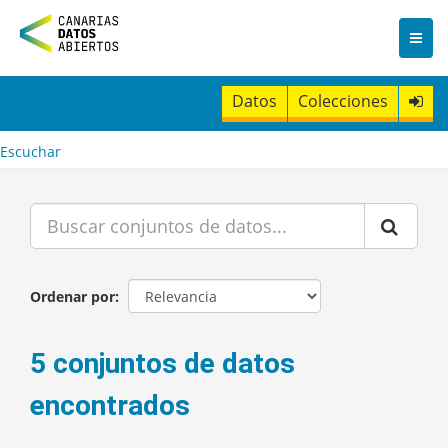
I
r
a
l
c
Datos
Colecciones
o
n
t
Escuchar
e
n
i
d
o
Ordenar por
5 conjuntos de datos
encontrados