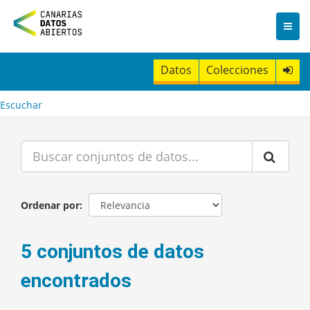
I
r
a
l
c
Datos
Colecciones
o
n
t
Escuchar
e
n
i
d
o
Ordenar por
5 conjuntos de datos
encontrados