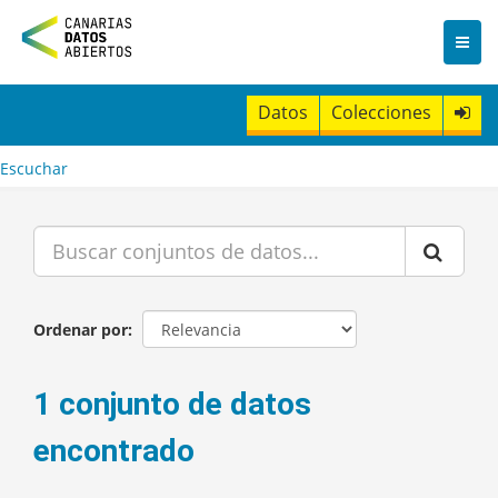
I
r
a
l
c
Datos
Colecciones
o
n
t
Escuchar
e
n
i
d
o
Ordenar por
1 conjunto de datos
encontrado