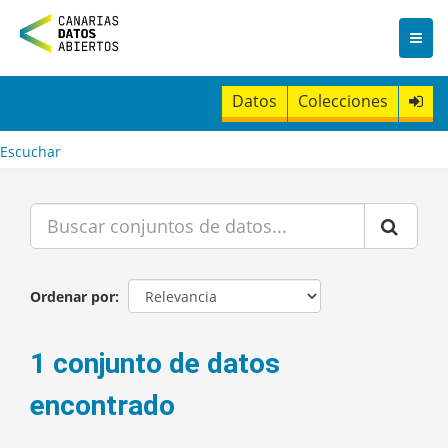
I
r
a
l
c
Datos
Colecciones
o
n
t
Escuchar
e
n
i
d
o
Ordenar por
1 conjunto de datos
encontrado