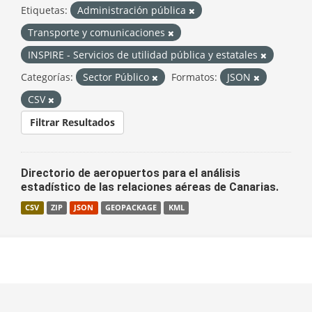
Etiquetas:
Administración pública
Transporte y comunicaciones
INSPIRE - Servicios de utilidad pública y estatales
Categorías:
Sector Público
Formatos:
JSON
CSV
Filtrar Resultados
Directorio de aeropuertos para el análisis
estadístico de las relaciones aéreas de Canarias.
CSV
ZIP
JSON
GEOPACKAGE
KML