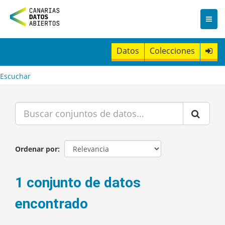
I
r
a
l
c
Datos
Colecciones
o
n
t
Escuchar
e
n
i
d
o
Ordenar por
1 conjunto de datos
encontrado