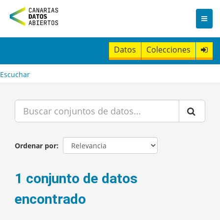
I
r
a
l
c
Datos
Colecciones
o
n
t
Escuchar
e
n
i
d
o
Ordenar por
1 conjunto de datos
encontrado