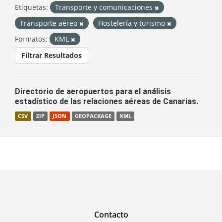
Etiquetas:
Transporte y comunicaciones
Transporte aéreo
Hostelería y turismo
Formatos:
KML
Filtrar Resultados
Directorio de aeropuertos para el análisis
estadístico de las relaciones aéreas de Canarias.
CSV
ZIP
JSON
GEOPACKAGE
KML
Contacto