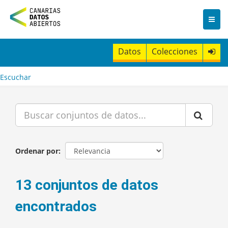
I
r
a
l
c
Datos
Colecciones
o
n
t
Escuchar
e
n
i
d
o
Ordenar por
13 conjuntos de datos
encontrados