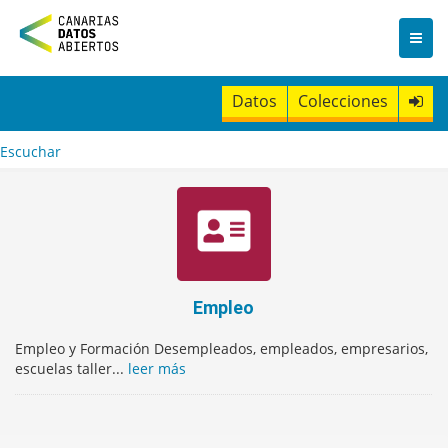
I
r
a
l
c
Datos
Colecciones
o
n
t
Escuchar
e
n
i
d
o
Empleo
Empleo y Formación Desempleados, empleados, empresarios,
escuelas taller...
leer más