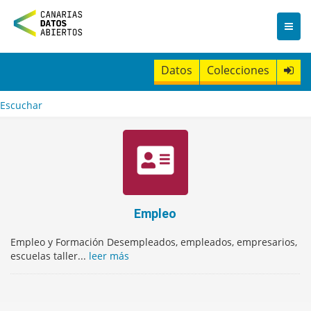
I
r
a
l
c
Datos
Colecciones
o
n
t
Escuchar
e
n
i
d
o
Empleo
Empleo y Formación Desempleados, empleados, empresarios,
escuelas taller...
leer más