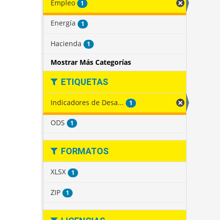
Empleo
1
Energía
1
Hacienda
1
Mostrar Más Categorías
ETIQUETAS
Indicadores de Desa...
1
ODS
1
FORMATOS
XLSX
1
ZIP
1