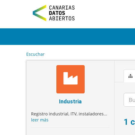
I
r
a
l
c
o
n
t
e
Escuchar
n
i
d
o
Industria
Registro industrial, ITV, instaladores...
leer más
1 