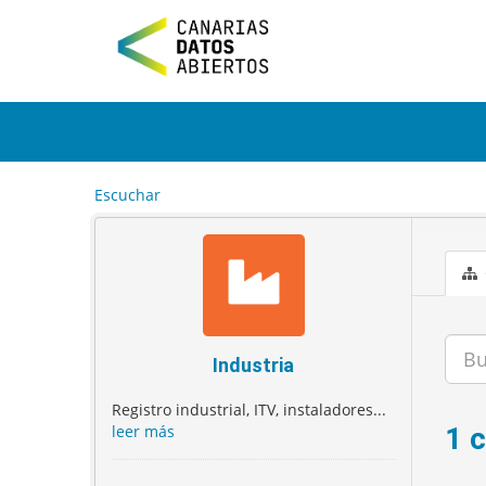
I
r
a
l
c
o
n
t
e
Escuchar
n
i
d
o
Industria
Registro industrial, ITV, instaladores...
leer más
1 