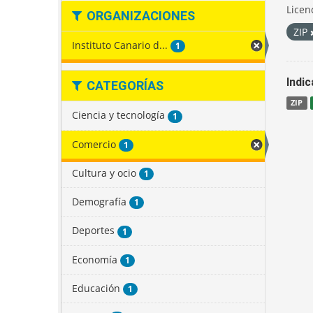
Licen
ORGANIZACIONES
ZIP
Instituto Canario d...
1
Indi
CATEGORÍAS
ZIP
Ciencia y tecnología
1
Comercio
1
Cultura y ocio
1
Demografía
1
Deportes
1
Economía
1
Educación
1