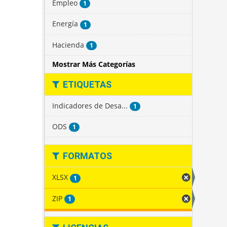
Empleo
1
Energía
1
Hacienda
1
Mostrar Más Categorías
ETIQUETAS
Indicadores de Desa...
1
ODS
1
FORMATOS
XLSX
1
ZIP
1