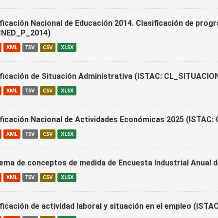
ificación Nacional de Educación 2014. Clasificación de prog
NED_P_2014)
XML
TSV
CSV
XLSX
ificación de Situación Administrativa (ISTAC: CL_SITUAC
XML
TSV
CSV
XLSX
ificación Nacional de Actividades Económicas 2025 (ISTAC
XML
TSV
CSV
XLSX
ema de conceptos de medida de Encuesta Industrial Anual
XML
TSV
CSV
XLSX
ificación de actividad laboral y situación en el empleo (IS