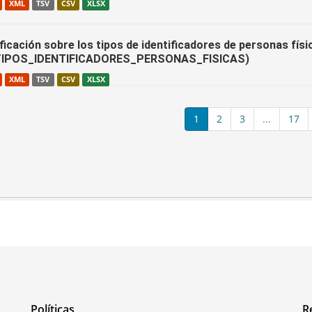
XML
TSV
CSV
XLSX
ficación sobre los tipos de identificadores de personas físi
IPOS_IDENTIFICADORES_PERSONAS_FISICAS)
XML
TSV
CSV
XLSX
1
2
3
...
17
Políticas
R