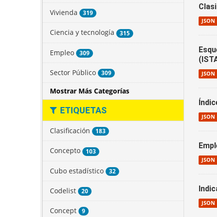
Clas
Vivienda
319
JSON
Ciencia y tecnología
315
Esqu
Empleo
309
(IST
Sector Público
309
JSON
Mostrar Más Categorías
Índi
ETIQUETAS
JSON
Clasificación
183
Empl
Concepto
103
JSON
Cubo estadístico
32
Indi
Codelist
20
JSON
Concept
9