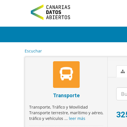
I
r
a
l
c
o
n
t
e
Escuchar
n
i
d
o
Transporte
Transporte, Tráfico y Movilidad
Transporte terrestre, marítimo y aéreo,
32
tráfico y vehículos ...
leer más