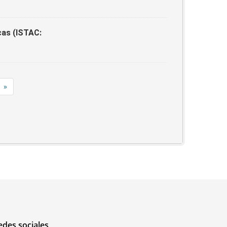
cas (ISTAC:
»
edes sociales