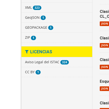
XML
323
Clas
CL_C
GeoJSON
1
JSON
GEOPACKAGE
1
ZIP
1
Clas
JSON
LICENCIAS
Clas
Aviso Legal del ISTAC
324
JSON
CC BY
1
Esqu
JSON
Clas