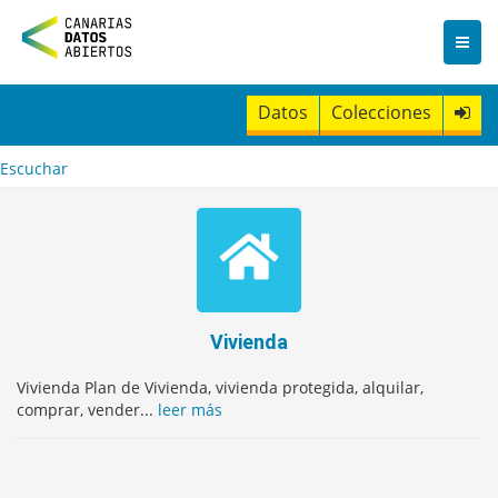
I
r
a
l
c
Datos
Colecciones
o
n
t
Escuchar
e
n
i
d
o
Vivienda
Vivienda Plan de Vivienda, vivienda protegida, alquilar,
comprar, vender...
leer más