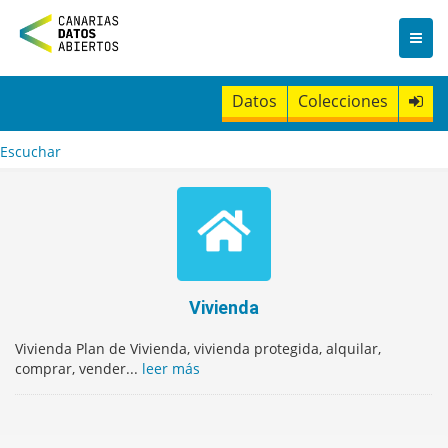
I
r
a
l
c
Datos
Colecciones
o
n
t
Escuchar
e
n
i
d
o
Vivienda
Vivienda Plan de Vivienda, vivienda protegida, alquilar,
comprar, vender...
leer más