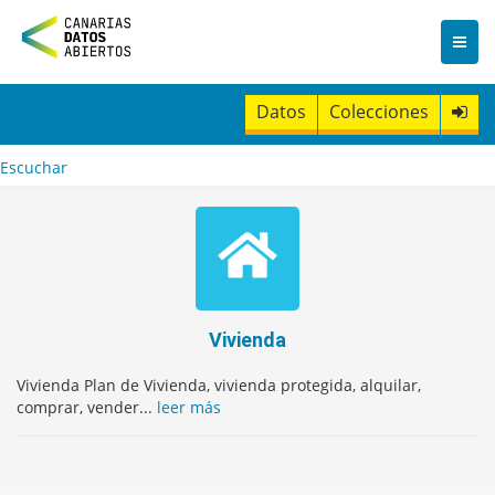
I
r
a
l
c
Datos
Colecciones
o
n
t
Escuchar
e
n
i
d
o
Vivienda
Vivienda Plan de Vivienda, vivienda protegida, alquilar,
comprar, vender...
leer más