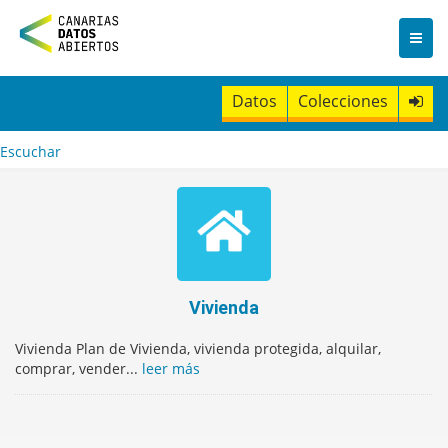
I
r
a
l
c
Datos
Colecciones
o
n
t
Escuchar
e
n
i
d
o
Vivienda
Vivienda Plan de Vivienda, vivienda protegida, alquilar,
comprar, vender...
leer más