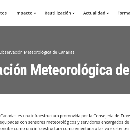
Ir
al
tos
Impacto
Reutilización
Actualidad
Forma
contenido
principal
Observación Meteorológica de Canarias
ción Meteorológica de
anarias es una infraestructura promovida por la Consejería de Trans
es equipadas con sensores meteorológicos y servidores encargados de 
e concibe como una infraestructura complementaria a las ya existentes