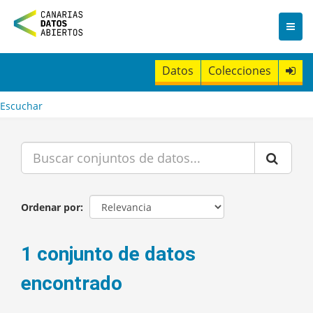
I
r
a
l
c
Datos
Colecciones
o
n
t
Escuchar
e
n
i
d
o
Ordenar por
1 conjunto de datos
encontrado