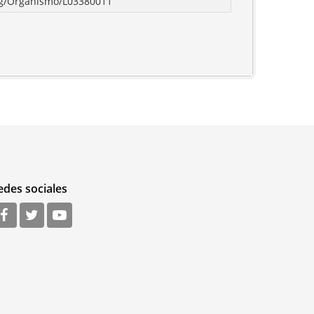
rg/Organismo/L03380011
edes sociales