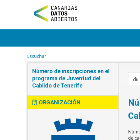
I
r
a
l
c
o
n
t
e
Escuchar
n
i
Número de inscripciones en el
d
o
programa de Juventud del
Cabildo de Tenerife
Nú
ORGANIZACIÓN
Ca
Númer
de ca