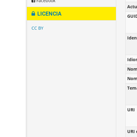
Facebook
Actu
LICENCIA
GUI
CC BY
Iden
Idi
Nomb
Nomb
Tem
URI
URI 