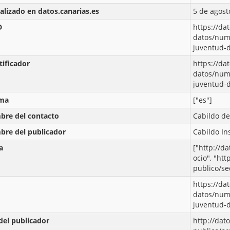
alizado en datos.canarias.es
5 de agost
D
https://da
datos/num
juventud-d
tificador
https://da
datos/num
juventud-d
oma
["es"]
re del contacto
Cabildo de
re del publicador
Cabildo In
a
["http://d
ocio", "htt
publico/se
https://da
datos/num
juventud-d
del publicador
http://dat