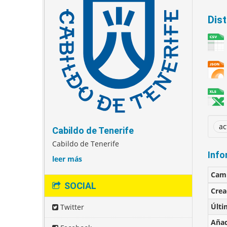
Dis
ac
Cabildo de Tenerife
Cabildo de Tenerife
Info
leer más
Cam
SOCIAL
Cre
Últi
Twitter
Añad