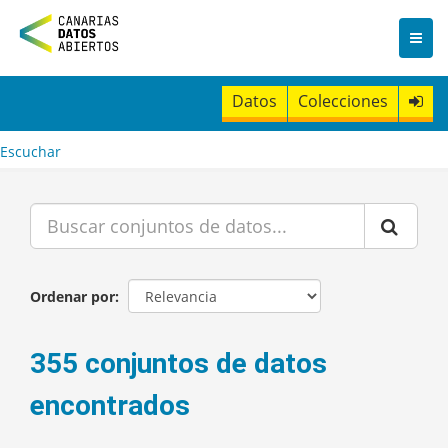
I
r
a
l
c
Datos
Colecciones
o
n
t
Escuchar
e
n
i
d
o
Ordenar por
355 conjuntos de datos
encontrados