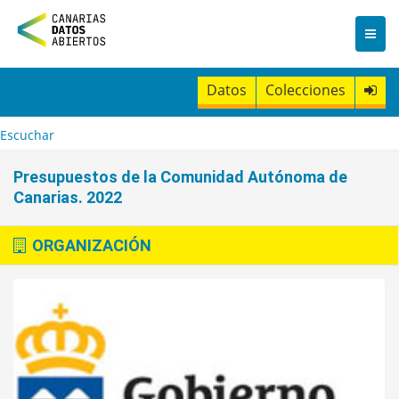
I
r
a
l
c
Datos
Colecciones
o
n
t
Escuchar
e
n
Presupuestos de la Comunidad Autónoma de
i
Canarias. 2022
d
o
ORGANIZACIÓN