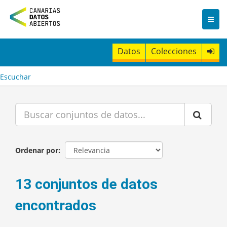
I
r
a
l
c
Datos
Colecciones
o
n
t
Escuchar
e
n
i
d
o
Ordenar por
13 conjuntos de datos
encontrados