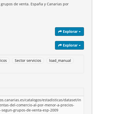
 grupos de venta. España y Canarias por
Explorar
Explorar
ricos
Sector servicios
load_manual
tos.canarias.es/catalogos/estadisticas/dataset/in
entas-del-comercio-al-por-menor-a-precios-
s-segun-grupos-de-venta-esp-2009