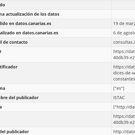
ado
ma actualización de los datos
ido en datos.canarias.es
19 de marz
alizado en datos.canarias.es
6 de agost
l de contacto
consultas.
D
https://da
40db39-e2
tificador
https://da
dices-de-v
constante
oma
["es"]
re del publicador
ISTAC
a
["http://d
https://da
40db39-e2
del publicador
http://dat