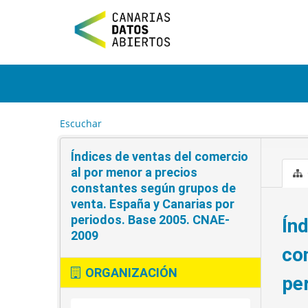
I
r
a
l
c
o
n
t
e
Escuchar
n
i
Índices de ventas del comercio
d
o
al por menor a precios
constantes según grupos de
venta. España y Canarias por
periodos. Base 2005. CNAE-
Ín
2009
co
ORGANIZACIÓN
pe