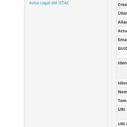
Aviso Legal del ISTAC
Cre
Últi
Añad
Actu
Emai
GUI
Iden
Idi
Nomb
Tem
URI
URI 