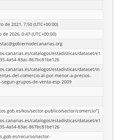
o de 2021, 7:50 (UTC+00:00)
o de 2026, 0:47 (UTC+00:00)
istac@gobiernodecanarias.org
tos.canarias.es/catalogos/estadisticas/dataset/e1
35-4a54-83ac-867bc81be126
tos.canarias.es/catalogos/estadisticas/dataset/in
entas-del-comercio-al-por-menor-a-precios-
s-segun-grupos-de-venta-esp-2009
atos.gob.es/kos/sector-publico/sector/comercio"]
tos.canarias.es/catalogos/estadisticas/dataset/e1
35-4a54-83ac-867bc81be126
os.gob.es/recurso/sector-