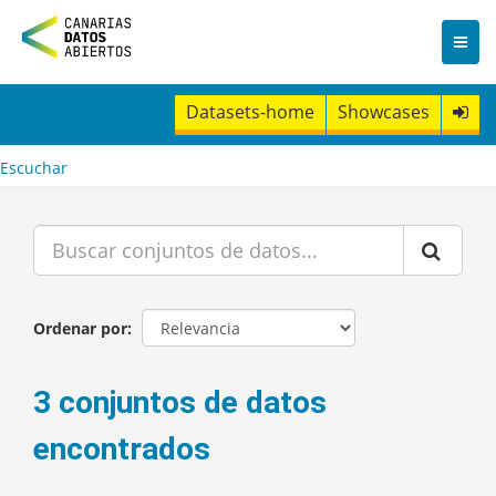
I
r
a
l
c
Datasets-home
Showcases
o
n
t
Escuchar
e
n
i
d
o
Ordenar por
3 conjuntos de datos
encontrados