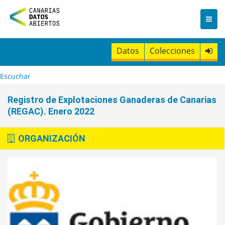
I
r
a
l
c
Datos
Colecciones
o
n
t
Escuchar
e
n
Registro de Explotaciones Ganaderas de Canarias
i
(REGAC). Enero 2022
d
o
ORGANIZACIÓN