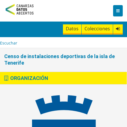
I
r
a
l
c
Datos
Colecciones
o
n
t
Escuchar
e
n
Censo de instalaciones deportivas de la isla de
i
Tenerife
d
o
ORGANIZACIÓN