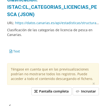
ISTAC:CL_CATEGORIAS_LICENCIAS_PE
SCA (JSON)
URL:
https://datos.canarias.es/api/estadisticas/structural-resources/v1.0/codelists/ISTAC/CL_CATEGORIAS_LICENCIAS_PESCA/01.001/codes.json?fields=+description
Clasificación de las categorías de licencia de pesca en
Canarias.
Text
Téngase en cuenta que en las previsualizaciones
podrían no mostrarse todos los registros. Puede
acceder a todo el contenido descargando el fichero.
×
Pantalla completa
Incrustar