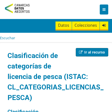
I
r
a
l
c
Datos
Colecciones
o
n
t
Escuchar
e
n
i
Ir al recurso
Clasificación de
d
o
categorías de
licencia de pesca (ISTAC:
CL_CATEGORIAS_LICENCIAS_
PESCA)
Clasificación.