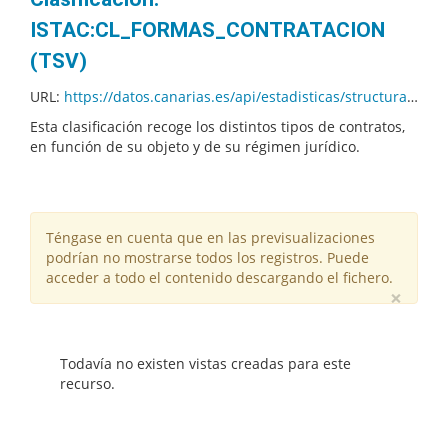
ISTAC:CL_FORMAS_CONTRATACION
(TSV)
URL:
https://datos.canarias.es/api/estadisticas/structural-resources/v1.0/codelists/ISTAC/CL_FORMAS_CONTRATACION/01.000/codes.tsv?fields=+description
Esta clasificación recoge los distintos tipos de contratos,
en función de su objeto y de su régimen jurídico.
Téngase en cuenta que en las previsualizaciones
podrían no mostrarse todos los registros. Puede
acceder a todo el contenido descargando el fichero.
×
Todavía no existen vistas creadas para este
recurso.