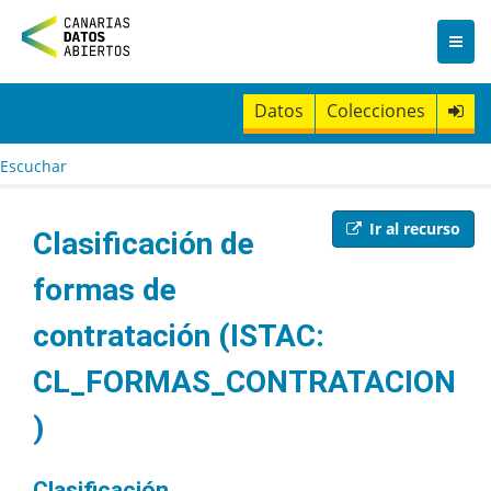
I
r
a
l
c
Datos
Colecciones
o
n
t
Escuchar
e
n
i
Ir al recurso
Clasificación de
d
o
formas de
contratación (ISTAC:
CL_FORMAS_CONTRATACION
)
Clasificación.