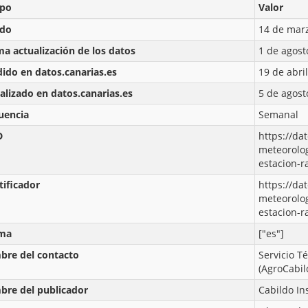
po
Valor
ado
14 de marz
ma actualización de los datos
1 de agost
ido en datos.canarias.es
19 de abri
alizado en datos.canarias.es
5 de agost
uencia
Semanal
D
https://da
meteorolog
estacion-r
tificador
https://da
meteorolog
estacion-r
oma
["es"]
re del contacto
Servicio T
(AgroCabil
re del publicador
Cabildo In