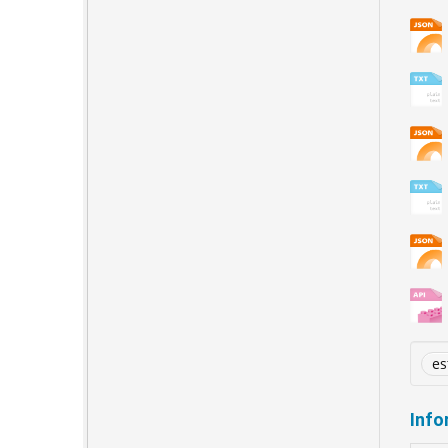
es
Info