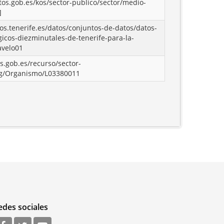
atos.gob.es/kos/sector-publico/sector/medio-
]
tos.tenerife.es/datos/conjuntos-de-datos/datos-
icos-diezminutales-de-tenerife-para-la-
avelo01
os.gob.es/recurso/sector-
rg/Organismo/L03380011
edes sociales