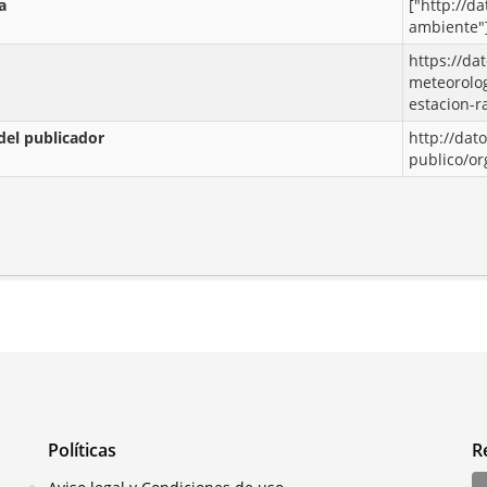
a
["http://d
ambiente"
https://da
meteorolog
estacion-r
del publicador
http://dat
publico/o
Políticas
R