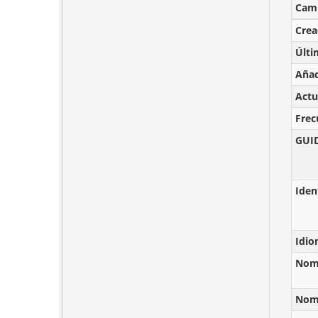
Cam
Cre
Últi
Añad
Actu
Frec
GUI
Iden
Idi
Nomb
Nomb