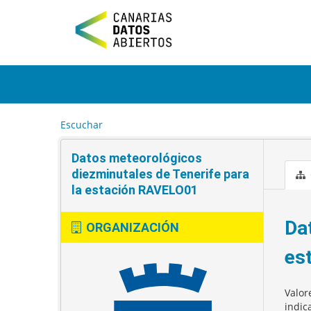
I
r
a
l
c
o
n
t
e
Escuchar
n
i
Datos meteorológicos
d
o
diezminutales de Tenerife para
la estación RAVELO01
Da
ORGANIZACIÓN
es
Valor
indic