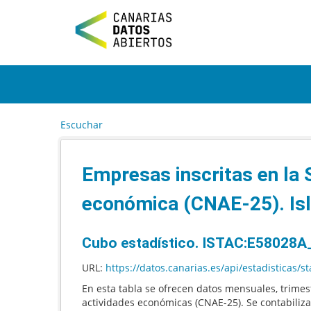
I
r
a
l
c
o
n
t
e
Escuchar
n
i
d
Empresas inscritas en la 
o
económica (CNAE-25). Isl
Cubo estadístico. ISTAC:E58028
URL:
https://datos.canarias.es/api/estadisticas/
En esta tabla se ofrecen datos mensuales, trime
actividades económicas (CNAE-25). Se contabiliza