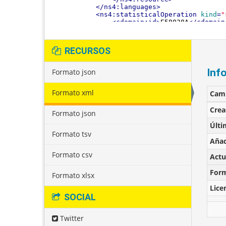
RECURSOS
Inf
Formato json
Formato xml
Cam
Cre
Formato json
Últi
Formato tsv
Añad
Formato csv
Actu
For
Formato xlsx
Lice
SOCIAL
Twitter