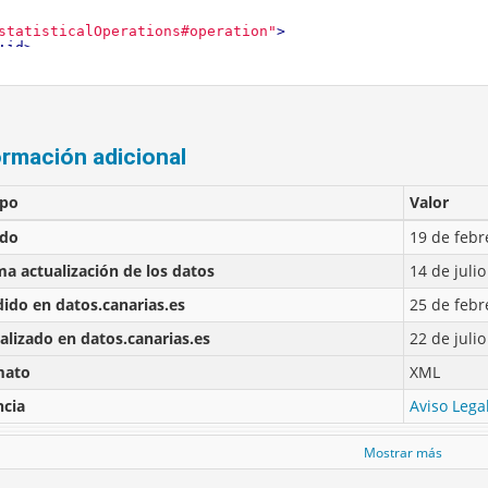
ormación adicional
po
Valor
ado
19 de febr
ma actualización de los datos
14 de juli
ido en datos.canarias.es
25 de febr
alizado en datos.canarias.es
22 de juli
mato
XML
ncia
Aviso Lega
Mostrar más