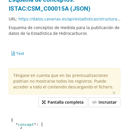
ISTAC:CSM_C00015A (JSON)
URL:
https://datos.canarias.es/api/estadisticas/structural-resources/v1.0/conceptschemes/ISTAC/CSM_C00015A/01.001/concepts.json?fields=+description
Esquema de conceptos de medida para la publicación de
datos de la Estadística de Hidrocarburos
Text
Téngase en cuenta que en las previsualizaciones
podrían no mostrarse todos los registros. Puede
acceder a todo el contenido descargando el fichero.
×
Pantalla completa
Incrustar