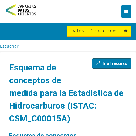
I
r
a
l
c
Datos
Colecciones
o
n
t
Escuchar
e
n
i
Ir al recurso
Esquema de
d
o
conceptos de
medida para la Estadística de
Hidrocarburos (ISTAC:
CSM_C00015A)
Esquema de conceptos.