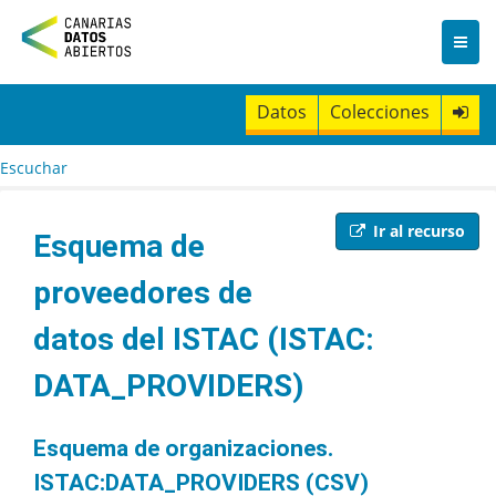
I
r
a
l
c
Datos
Colecciones
o
n
t
Escuchar
e
n
i
Ir al recurso
Esquema de
d
o
proveedores de
datos del ISTAC (ISTAC:
DATA_PROVIDERS)
Esquema de organizaciones.
ISTAC:DATA_PROVIDERS (CSV)