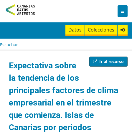
I
r
a
l
c
Datos
Colecciones
o
n
t
Escuchar
e
n
i
Ir al recurso
Expectativa sobre
d
o
la tendencia de los
principales factores de clima
empresarial en el trimestre
que comienza. Islas de
Canarias por periodos