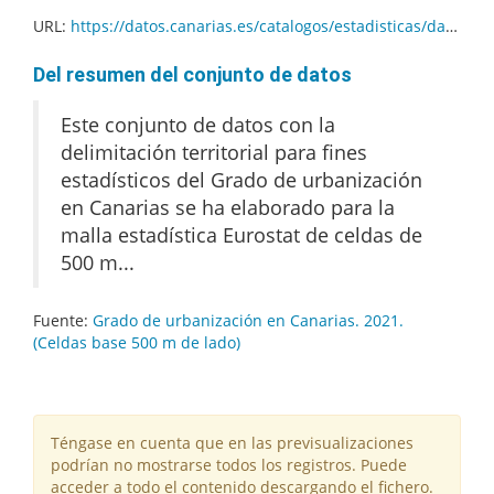
URL:
https://datos.canarias.es/catalogos/estadisticas/dataset/96814f0c-e68e-4c1b-9ca3-88bd6e6b2460/resource/5474ee7b-1cb5-49e5-86fc-e252b6799599/download/degurba_500m2021.gpkg
Del resumen del conjunto de datos
Este conjunto de datos con la
delimitación territorial para fines
estadísticos del Grado de urbanización
en Canarias se ha elaborado para la
malla estadística Eurostat de celdas de
500 m...
Fuente:
Grado de urbanización en Canarias. 2021.
(Celdas base 500 m de lado)
Téngase en cuenta que en las previsualizaciones
podrían no mostrarse todos los registros. Puede
acceder a todo el contenido descargando el fichero.