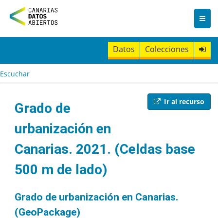
I
r
a
l
c
Datos
Colecciones
o
n
t
Escuchar
e
n
i
Ir al recurso
Grado de
d
o
urbanización en
Canarias. 2021. (Celdas base
500 m de lado)
Grado de urbanización en Canarias.
(GeoPackage)