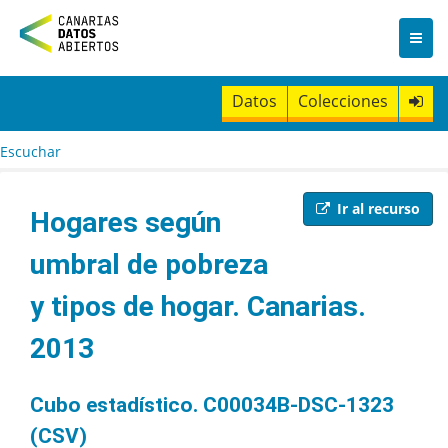
I
r
a
l
c
Datos
Colecciones
o
n
t
Escuchar
e
n
i
Ir al recurso
Hogares según
d
o
umbral de pobreza
y tipos de hogar. Canarias.
2013
Cubo estadístico. C00034B-DSC-1323
(CSV)