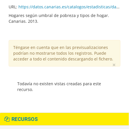
URL:
https://datos.canarias.es/catalogos/estadisticas/dataset/7b7e7cd5-fb1a-4b69-9ac8-db0c582a0b84/resource/6fc2e928-4ac3-432a-80ff-3aefea47a54a/download/c00034b_1323.csv
Hogares según umbral de pobreza y tipos de hogar.
Canarias. 2013.
Téngase en cuenta que en las previsualizaciones
podrían no mostrarse todos los registros. Puede
acceder a todo el contenido descargando el fichero.
×
Todavía no existen vistas creadas para este
recurso.
RECURSOS