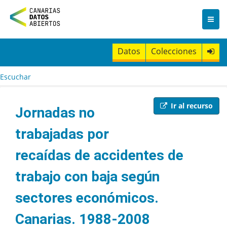
I
r
a
l
c
Datos
Colecciones
o
n
t
Escuchar
e
n
i
Ir al recurso
Jornadas no
d
o
trabajadas por
recaídas de accidentes de
trabajo con baja según
sectores económicos.
Canarias. 1988-2008