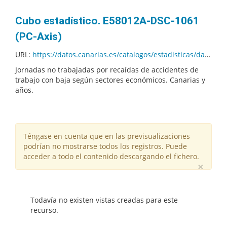
Cubo estadístico. E58012A-DSC-1061
(PC-Axis)
URL:
https://datos.canarias.es/catalogos/estadisticas/dataset/ebad196f-8f1a-4280-aa66-6b3be9195a28/resource/0af383e3-9a98-4210-a31a-efde22a66cf0/download/e58012a_dsc_1061_v01001.px
Jornadas no trabajadas por recaídas de accidentes de
trabajo con baja según sectores económicos. Canarias y
años.
Téngase en cuenta que en las previsualizaciones
podrían no mostrarse todos los registros. Puede
acceder a todo el contenido descargando el fichero.
×
Todavía no existen vistas creadas para este
recurso.