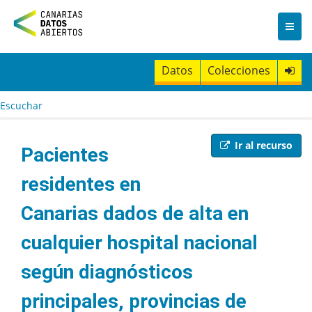
I
r
a
l
c
Datos
Colecciones
o
n
t
Escuchar
e
n
i
Ir al recurso
Pacientes
d
o
residentes en
Canarias dados de alta en
cualquier hospital nacional
según diagnósticos
principales, provincias de