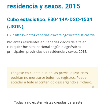
residencia y sexos. 2015
Cubo estadístico. E30414A-DSC-1504
(JSON)
URL:
https://datos.canarias.es/catalogos/estadisticas/dataset/aa266ae3-e487-4fba-b603-e804a2a15338/resource/a301af7a-8923-4991-a3db-27df45d80a21/download/e30414a_1504.json
Pacientes residentes en Canarias dados de alta en
cualquier hospital nacional según diagnósticos
principales, provincias de residencia y sexos. 2015.
Téngase en cuenta que en las previsualizaciones
podrían no mostrarse todos los registros. Puede
acceder a todo el contenido descargando el fichero.
×
Todavía no existen vistas creadas para este