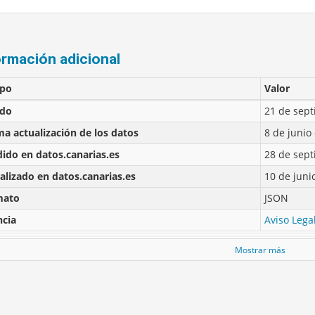
ormación adicional
po
Valor
ado
21 de sep
ma actualización de los datos
8 de junio
ido en datos.canarias.es
28 de sep
alizado en datos.canarias.es
10 de juni
mato
JSON
ncia
Aviso Lega
Mostrar más