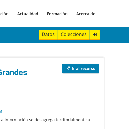
ación
Actualidad
Formación
Acerca de
Datos
Colecciones
Ir al recurso
 Grandes
at
 La información se desagrega territorialmente a