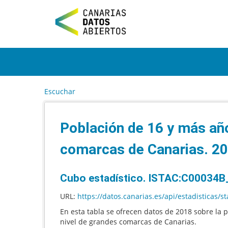
I
r
a
l
c
o
n
t
e
Escuchar
n
i
d
Población de 16 y más año
o
comarcas de Canarias. 2
Cubo estadístico. ISTAC:C00034
URL:
https://datos.canarias.es/api/estadisticas/s
En esta tabla se ofrecen datos de 2018 sobre la 
nivel de grandes comarcas de Canarias.