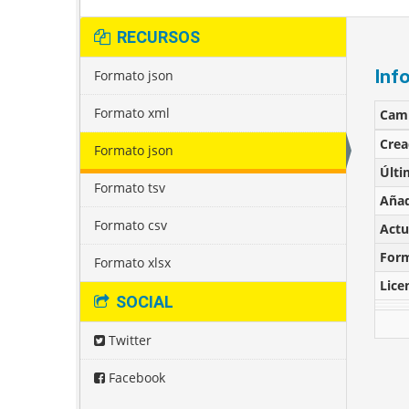
RECURSOS
Inf
Formato json
Formato xml
Cam
Cre
Formato json
Últi
Formato tsv
Añad
Formato csv
Actu
For
Formato xlsx
Lice
SOCIAL
Twitter
Facebook