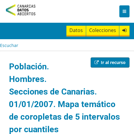
I
r
a
l
c
Datos
Colecciones
o
n
t
Escuchar
e
n
i
Ir al recurso
Población.
d
o
Hombres.
Secciones de Canarias.
01/01/2007. Mapa temático
de coropletas de 5 intervalos
por cuantiles