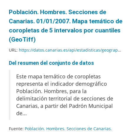
Población. Hombres. Secciones de
Canarias. 01/01/2007. Mapa temático de
coropletas de 5 intervalos por cuantiles
(GeoTiff)
URL:
https://datos.canarias.es/api/estadisticas/geographical-resources/indicadoresdemograficos/ows?service=WMS&version=1.1.1&bbox=-18.16%2C27.637732460793%2C-13.33%2C29.4160571351661&width=3072&height=1128&crs=EPSG%3A4326&request=GetMap&layers=Secciones-20070101&styles=poblacion_hombres-secciones-20070101&format=image/geotiff
Del resumen del conjunto de datos
Este mapa temático de coropletas
representa el indicador demográfico
Población. Hombres, para la
delimitación territorial de secciones de
Canarias, a partir del Padrón Municipal
de...
Fuente:
Población. Hombres. Secciones de Canarias.