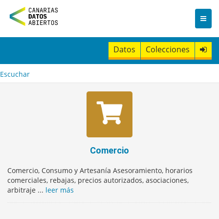
I
r
a
l
c
Datos
Colecciones
o
n
t
Escuchar
e
n
i
d
o
Comercio
Comercio, Consumo y Artesanía Asesoramiento, horarios
comerciales, rebajas, precios autorizados, asociaciones,
arbitraje ...
leer más